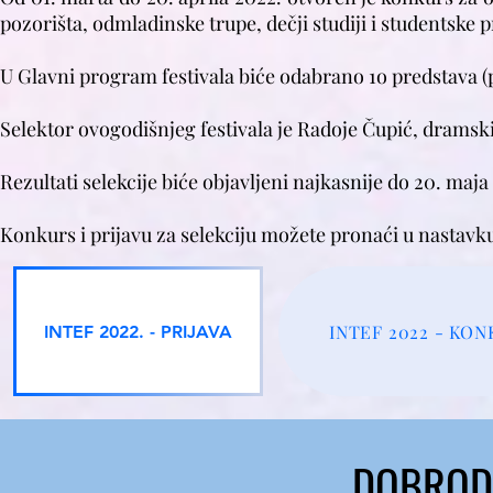
pozorišta, odmladinske trupe, dečji studiji i studentske 
U Glavni program festivala biće odabrano 1o predstava (po
Selektor ovogodišnjeg festivala je Radoje Čupić, dramsk
Rezultati selekcije biće objavljeni najkasnije do 20. maja
Konkurs i prijavu za selekciju možete pronaći u nastavk
INTEF 2022 - KO
INTEF 2022. - PRIJAVA
DOBRODO