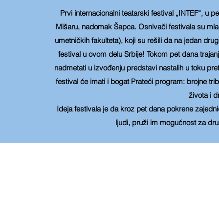
Prvi internacionalni teatarski festival „INTEF“, u
Mišaru, nadomak Šapca. Osnivači festivala su mladi 
umetničkih fakulteta), koji su rešili da na jedan drug
festival u ovom delu Srbije! Tokom pet dana trajanj
nadmetati u izvođenju predstavi nastalih u toku 
festival će imati i bogat Prateći program: brojne t
života i 
Ideja festivala je da kroz pet dana pokrene zajed
ljudi, pruži im mogućnost za dru