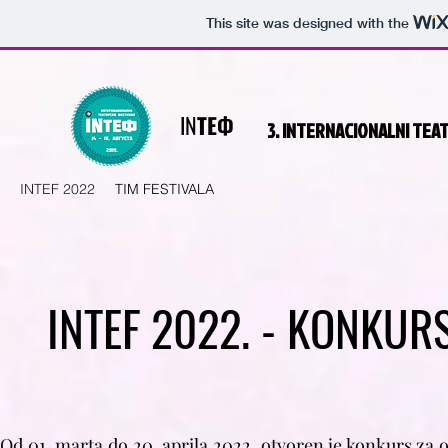
This site was designed with the
INТЕФ
3. INTERNACIONALNI
TEAT
INTEF 2022
TIM FESTIVALA
INTEF 2022. - KONKUR
Od 01. marta do 20. aprila 2022. otvoren je konkurs za